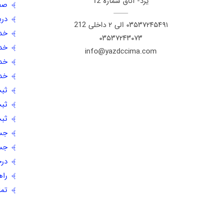
یزد- اتاق شماره 12
صف
درب
۰٣۵٣٧٢۴۵۴٩١ الی ۲ داخلی 212
خد
۰٣۵٣٧٢۴٣۰٧٣
خدم
info@yazdccima.com
خدم
خدم
ثبت
ثبت
ثبت
جس
جس
درخ
راه
تما