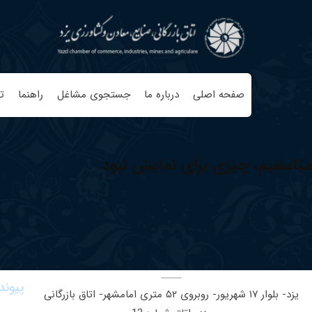
صفحه اصلی
درباره ما
جستجوی مشاغل
راهنما
ت
متاسفیم، چیزی برای نمایش نبود.
پیوند
یزد- بلوار ١٧ شهریور- روبروی ۵٢ متری امامشهر- اتاق بازرگانی