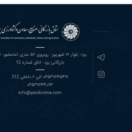
یزد- بلوار ١٧ شهریور- روبروی ۵٢ متری امام
بازرگانی یزد- اتاق شماره 12
۰٣۵٣٧٢۴۵۴٩١ الی ۲ داخلی 212
۰٣۵٣٧٢۴٣۰٧٣
info@yazdccima.com