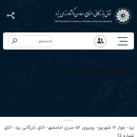
متاسفیم، چیزی برای نمایش نبود.
یزد- بلوار ١٧ شهریور- روبروی ۵٢ متری امامشهر- اتاق بازرگانی یزد- اتاق
شماره 12