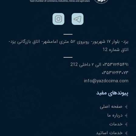
یزد- بلوار ١٧ شهریور- روبروی ۵٢ متری امامشهر- اتاق بازرگانی یزد-
اتاق شماره 12
۰٣۵٣٧٢۴۵۴٩١ الی ۲ داخلی 212
۰٣۵٣٧٢۴٣۰٧٣
info@yazdccima.com
پیوندهای مفید
صفحه اصلی
درباره ما
خدمات
خدمات اساتید