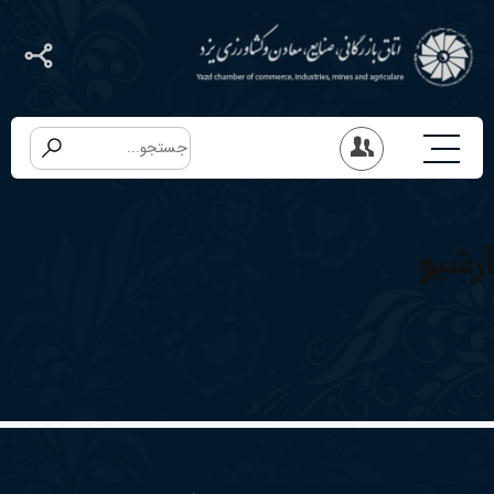
آرشیو