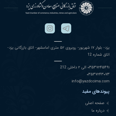
یزد- بلوار ١٧ شهریور- روبروی ۵٢ متری امامشهر- اتاق بازرگانی یزد-
اتاق شماره 12
۰٣۵٣٧٢۴۵۴٩١ الی ۲ داخلی 212
۰٣۵٣٧٢۴٣۰٧٣
info@yazdccima.com
پیوندهای مفید
صفحه اصلی
درباره ما